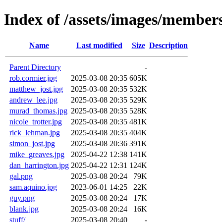
Index of /assets/images/member
Name
Last modified
Size
Description
Parent Directory
-
rob.cormier.jpg
2025-03-08 20:35
605K
matthew_jost.jpg
2025-03-08 20:35
532K
andrew_lee.jpg
2025-03-08 20:35
529K
murad_thomas.jpg
2025-03-08 20:35
528K
nicole_trotter.jpg
2025-03-08 20:35
481K
rick_lehman.jpg
2025-03-08 20:35
404K
simon_jost.jpg
2025-03-08 20:36
391K
mike_greaves.jpg
2025-04-22 12:38
141K
dan_harrington.jpg
2025-04-22 12:31
124K
gal.png
2025-03-08 20:24
79K
sam.aquino.jpg
2023-06-01 14:25
22K
guy.png
2025-03-08 20:24
17K
blank.jpg
2025-03-08 20:24
16K
stuff/
2025-03-08 20:40
-